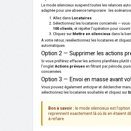
Le mode silencieux suspend toutes les relances automa
adaptée pour une absence temporaire : les scénarios 
Allez dans
Locataires
Sélectionnez les locataires concernés — vous 
100 clients
, et répéter l'opération pour couvri
Cliquez sur
Mettre en silencieux
dans la bar
À votre retour, resélectionnez les locataires et clique
automatiques.
Option 2 — Supprimer les actions pr
Si vous préférez effacer les actions planifiées plut
l'onglet
Actions prévues
en filtrant par période, pu
concernées.
Option 3 — Envoi en masse avant vo
Vous pouvez également anticiper et déclencher manu
sélectionnez les locataires souhaités et cliquez sur
E
Bon à savoir :
le mode silencieux est l'opti
reprennent exactement là où ils en étaient d
à refaire.