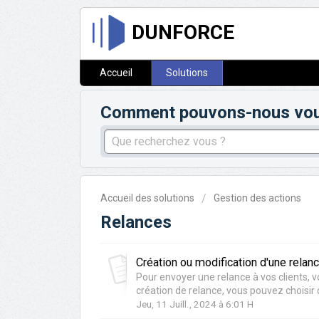
DUNFORCE
Accueil
Solutions
Comment pouvons-nous vous 
Accueil des solutions
Gestion des actions
Relances
Création ou modification d'une relan
Pour envoyer une relance à vos clients, v
création de relance, vous pouvez choisir d'
Jeu, 11 Juill., 2024 à 6:01 H