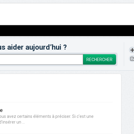
aider aujourd’hui ?
RECHERCHER
ce
ous avez certains éléments à préciser. Si c'est une
insérer un ...